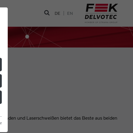
|
DE
EN
tbonden und Laserschweißen bietet das Beste aus beiden
z