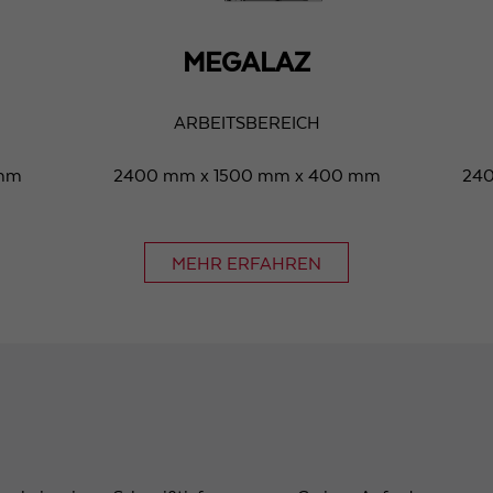
Laufzeit
1 Tag
MEGALAZ
Wird von Google Analytics verwendet, um die
Zweck
Anforderungsrate einzuschränken
ARBEITSBEREICH
 mm
2400 mm x 1500 mm x 400 mm
240
Name
_gid
Anbieter
Google LLC
MEHR ERFAHREN
Laufzeit
1 Tag
Registriert eine eindeutige ID, die verwendet wird, um
Zweck
statistische Daten dazu, wie der Besucher die Website
nutzt, zu generieren.