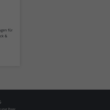
gen für
ack &
G
ung Ihrer