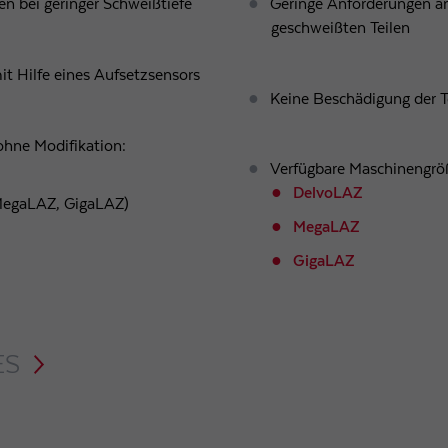
en bei geringer Schweißtiefe
Geringe Anforderungen an
geschweißten Teilen
t Hilfe eines Aufsetzsensors
Keine Beschädigung der T
ohne Modifikation:
Verfügbare Maschinengrö
DelvoLAZ
MegaLAZ, GigaLAZ)
MegaLAZ
GigaLAZ
ES