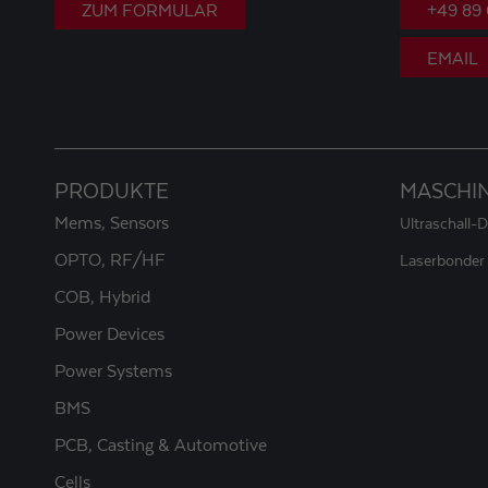
ZUM FORMULAR
+49 89
EMAIL
PRODUKTE
MASCHI
Mems, Sensors
Ultraschall-
OPTO, RF/HF
Laserbonder
COB, Hybrid
Power Devices
Power Systems
BMS
PCB, Casting & Automotive
Cells