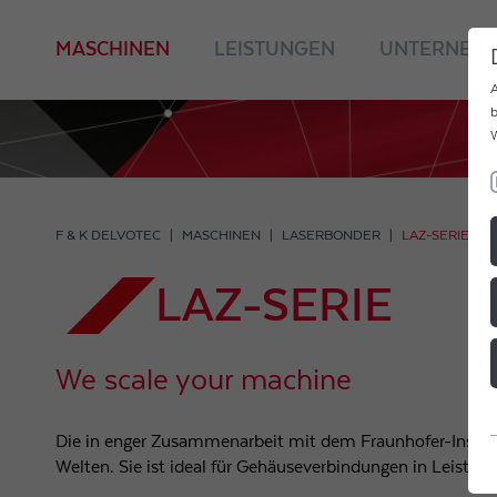
MASCHINEN
LEISTUNGEN
UNTERNEH
A
b
W
F & K DELVOTEC
MASCHINEN
LASERBONDER
LAZ-SERIE
LAZ-SERIE
We scale your machine
Die in enger Zusammenarbeit mit dem Fraunhofer-Institu
Welten. Sie ist ideal für Gehäuseverbindungen in Leistu