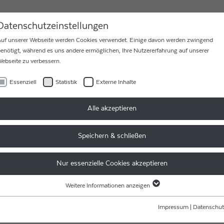
MEN
KARRIERE
KONTAKT
Datenschutzeinstellungen
uf unserer Webseite werden Cookies verwendet. Einige davon werden zwingend
enötigt, während es uns andere ermöglichen, Ihre Nutzererfahrung auf unserer
ebseite zu verbessern.
Essenziell
Statistik
Externe Inhalte
Alle akzeptieren
Speichern & schließen
Nur essenzielle Cookies akzeptieren
Weitere Informationen anzeigen
Essenziell
t für Lasertechnik in Aachen entwickelte Kombination aus Drah
Essenzielle Cookies werden für grundlegende Funktionen der Webseite benötigt.
Impressum
|
Datenschut
ngsmodulen und für die Montage von Batteriepacks.
Dadurch ist gewährleistet, dass die Webseite einwandfrei funktioniert.