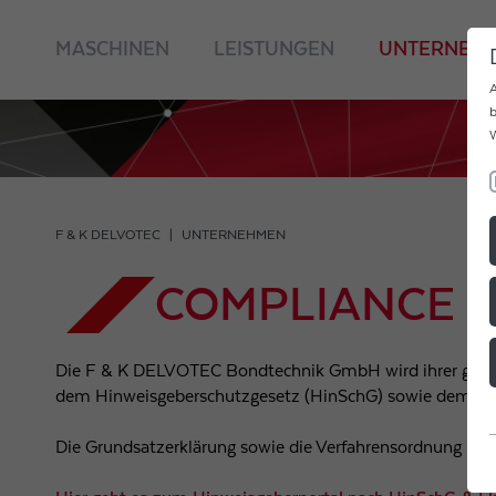
MASCHINEN
LEISTUNGEN
UNTERNEH
A
b
W
F & K DELVOTEC
UNTERNEHMEN
COMPLIANCE
Die F & K DELVOTEC Bondtechnik GmbH wird ihrer gesells
dem Hinweisgeberschutzgesetz (HinSchG) sowie dem Liefe
Die Grundsatzerklärung sowie die Verfahrensordnung nach