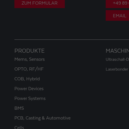
ZUM FORMULAR
+49 89
EMAIL
PRODUKTE
MASCHI
Mems, Sensors
Ultraschall-
OPTO, RF/HF
Laserbonder
COB, Hybrid
Power Devices
Power Systems
BMS
PCB, Casting & Automotive
Cells