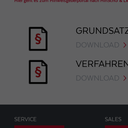
Hier geht es zum Hinweisgeberportal nach HinSchG & 
GRUNDSATZ
DOWNLOAD
VERFAHREN
DOWNLOAD
SERVICE
SALES