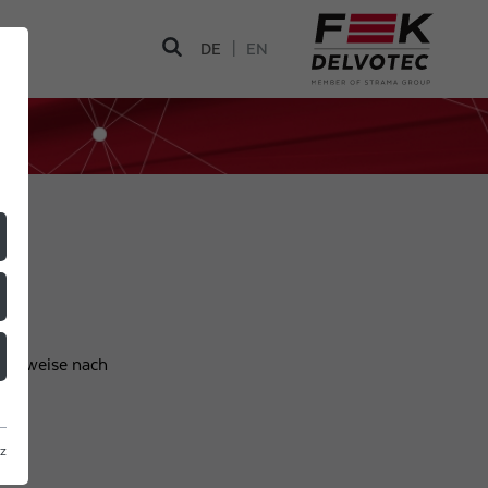
|
DE
EN
 Hinweise nach
z