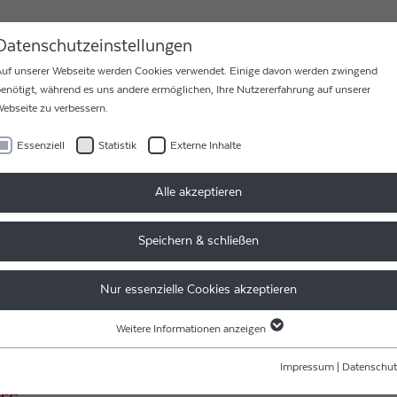
MEN
KARRIERE
KONTAKT
Datenschutzeinstellungen
uf unserer Webseite werden Cookies verwendet. Einige davon werden zwingend
enötigt, während es uns andere ermöglichen, Ihre Nutzererfahrung auf unserer
ebseite zu verbessern.
Essenziell
Statistik
Externe Inhalte
Alle akzeptieren
Speichern & schließen
Nur essenzielle Cookies akzeptieren
chaftlicher Verantwortung gerecht und hat ein Meldeportal für
rkettensorgfaltspflichtengesetz (LkSG) eingerichtet.
Weitere Informationen anzeigen
Essenziell
 LkSG sind auf dieser Seite einsehbar.
Essenzielle Cookies werden für grundlegende Funktionen der Webseite benötigt.
Impressum
|
Datenschut
Dadurch ist gewährleistet, dass die Webseite einwandfrei funktioniert.