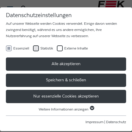
Datenschutzeinstellungen
Auf unserer Webseite werden Cookies verwendet. Einige davon werden
zwingend benötigt, während es uns andere ermöglichen, Ihre
Nutzererfahrung auf unserer Webseite zu verbessern.
Essenziell
Statistik
Externe Inhalte
AUTOMATISIERUNG
Alle akzeptieren
VON MANUELLER KLEINSERIENFERTIGUNG
Speichern & schließen
BIS ZUR MASSENFERTIGUNG
Nur essenzielle Cookies akzeptieren
Das F & K DELVOTEC Plattformkonzept ermöglicht
maßgeschneiderte Lösungen ohne teure
Weitere Informationen anzeigen
Essenziell
Einzelanfertigung von Sondermaschinen oder
Komponenten. Dies gilt nicht nur für erprobte Standards
Essenzielle Cookies werden für grundlegende Funktionen der Webseite
Impressum
|
Datenschutz
wie Bondköpfe, Steuerung, Stromversorgung und
benötigt. Dadurch ist gewährleistet, dass die Webseite einwandfrei