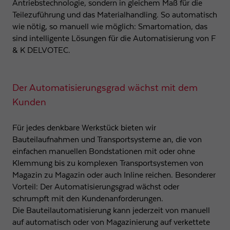
funktioniert.
Antriebstechnologie, sondern in gleichem Maß für die
Teilezuführung und das Materialhandling. So automatisch
Name
Cookie-Informationen anzeigen
PHPSESSID
wie nötig, so manuell wie möglich: Smartomation, das
sind intelligente Lösungen für die Automatisierung von F
Anbieter
F & K DELVOTEC Bondtechnik GmbH
& K DELVOTEC.
Statistik
Analytische Cookies helfen uns, unsere Webseite zu verbessern, indem
Laufzeit
Ende der Sitzung
wir Informationen über Ihre Nutzung sammeln und melden.
Der Automatisierungsgrad wächst mit dem
Behält die Zustände des Benutzers bei allen
Zweck
Name
Cookie-Informationen anzeigen
_ga
Seitenanfragen bei.
Kunden
Anbieter
Google LLC
Externe Inhalte
Für jedes denkbare Werkstück bieten wir
Name
cookie_optin
Wir verwenden auf unserer Website externe Inhalte, um Ihnen zusätzliche
Bauteilaufnahmen und Transportsysteme an, die von
Laufzeit
2 Jahre
Informationen anzubieten.
einfachen manuellen Bondstationen mit oder ohne
Anbieter
F & K DELVOTEC Bondtechnik GmbH
Registriert eine eindeutige ID, die verwendet wird,
Klemmung bis zu komplexen Transportsystemen von
Zweck
um statistische Daten dazu, wie der Besucher die
Magazin zu Magazin oder auch Inline reichen. Besonderer
Laufzeit
1 Jahr
Website nutzt, zu generieren.
Vorteil: Der Automatisierungsgrad wächst oder
schrumpft mit den Kundenanforderungen.
Speichert den Zustimmungsstatus des Benutzers
Zweck
Die Bauteilautomatisierung kann jederzeit von manuell
für Cookies auf der aktuellen Domäne
Name
_gat
auf automatisch oder von Magazinierung auf verkettete