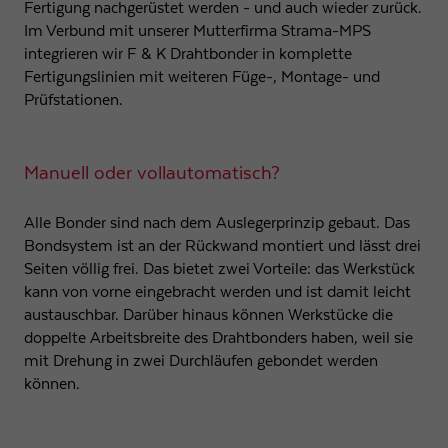
Fertigung nachgerüstet werden - und auch wieder zurück.
Anbieter
Google LLC
Im Verbund mit unserer Mutterfirma Strama-MPS
integrieren wir F & K Drahtbonder in komplette
Laufzeit
1 Tag
Fertigungslinien mit weiteren Füge-, Montage- und
Prüfstationen.
Wird von Google Analytics verwendet, um die
Zweck
Anforderungsrate einzuschränken
Manuell oder vollautomatisch?
Name
_gid
Alle Bonder sind nach dem Auslegerprinzip gebaut. Das
Anbieter
Google LLC
Bondsystem ist an der Rückwand montiert und lässt drei
Seiten völlig frei. Das bietet zwei Vorteile: das Werkstück
Laufzeit
1 Tag
kann von vorne eingebracht werden und ist damit leicht
austauschbar. Darüber hinaus können Werkstücke die
Registriert eine eindeutige ID, die verwendet wird,
doppelte Arbeitsbreite des Drahtbonders haben, weil sie
Zweck
um statistische Daten dazu, wie der Besucher die
mit Drehung in zwei Durchläufen gebondet werden
Website nutzt, zu generieren.
können.