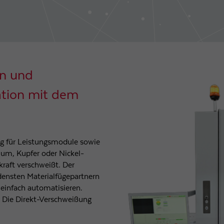
Laufzeit
1 Tag
Wird von Google Analytics verwendet, um die
Zweck
Anforderungsrate einzuschränken
n und
Name
_gid
ation mit dem
Anbieter
Google LLC
Laufzeit
1 Tag
ng für Leistungsmodule sowie
Registriert eine eindeutige ID, die verwendet wird, um
um, Kupfer oder Nickel-
Zweck
statistische Daten dazu, wie der Besucher die Website
raft verschweißt. Der
nutzt, zu generieren.
densten Materialfügepartnern
 einfach automatisieren.
 Die Direkt-Verschweißung