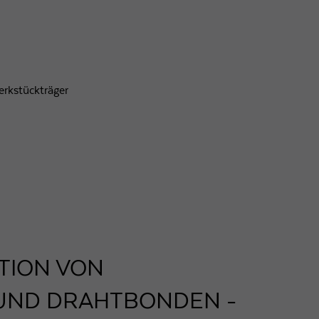
erkstückträger
ATION VON
ND DRAHTBONDEN - U