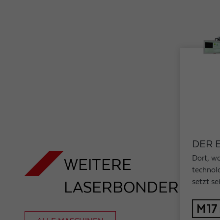
DER 
Dort, w
WEITERE
technolo
setzt se
LASERBONDER