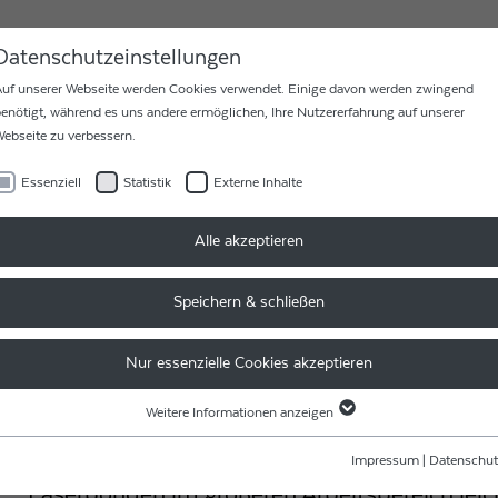
MEN
KARRIERE
KONTAKT
Datenschutzeinstellungen
uf unserer Webseite werden Cookies verwendet. Einige davon werden zwingend
enötigt, während es uns andere ermöglichen, Ihre Nutzererfahrung auf unserer
ebseite zu verbessern.
Essenziell
Statistik
Externe Inhalte
OMBINATION VON LASERSCHWEISSEN UND DRAHTBONDEN
Alle akzeptieren
Speichern & schließen
M17LSB XL LAS
Nur essenzielle Cookies akzeptieren
Weitere Informationen anzeigen
DER IM XL-FORMAT
Essenziell
Essenzielle Cookies werden für grundlegende Funktionen der Webseite benötigt.
Impressum
|
Datenschut
Dadurch ist gewährleistet, dass die Webseite einwandfrei funktioniert.
Laserbonden im größeren Arbeitsbereich lei