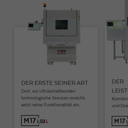
DER
DER ERSTE SEINER ART
LEIS
Dort, wo Ultraschallbonden
technologische Grenzen erreicht,
Kombina
setzt seine Funktionalität ein.
und Dr