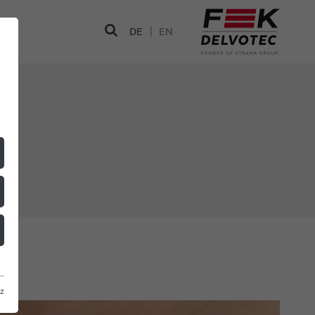
|
DE
EN
z