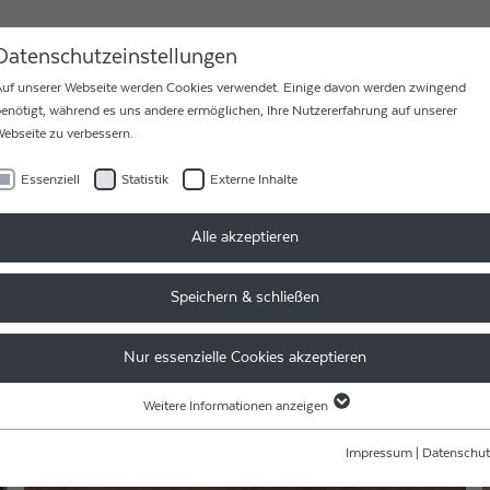
MEN
KARRIERE
KONTAKT
Datenschutzeinstellungen
uf unserer Webseite werden Cookies verwendet. Einige davon werden zwingend
enötigt, während es uns andere ermöglichen, Ihre Nutzererfahrung auf unserer
ebseite zu verbessern.
Essenziell
Statistik
Externe Inhalte
CB-BAND NI
Alle akzeptieren
Speichern & schließen
Nur essenzielle Cookies akzeptieren
Weitere Informationen anzeigen
Essenziell
Essenzielle Cookies werden für grundlegende Funktionen der Webseite benötigt.
Impressum
|
Datenschut
Dadurch ist gewährleistet, dass die Webseite einwandfrei funktioniert.