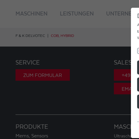
MASCHINEN
LEISTUNGEN
UNTERNEH
A
b
F & K DELVOTEC
COB, HYBRID
W
SERVICE
SALES
ZUM FORMULAR
+49 89
EMAIL
PRODUKTE
MASCHI
Mems, Sensors
Ultraschall-