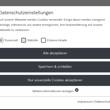
MEN
KARRIERE
KONTAKT
Datenschutzeinstellungen
uf unserer Webseite werden Cookies verwendet. Einige davon werden zwingend
enötigt, während es uns andere ermöglichen, Ihre Nutzererfahrung auf unserer
ebseite zu verbessern.
Essenziell
Statistik
Externe Inhalte
WARENRÜCKSENDUN
Alle akzeptieren
Einfache und schnelle Bearbeit
 62995 0
Warenrücksendung und Repara
Speichern & schließen
MEHR ERFAHREN
Nur essenzielle Cookies akzeptieren
Weitere Informationen anzeigen
Essenziell
NEN
LEISTUNGEN
Essenzielle Cookies werden für grundlegende Funktionen der Webseite benötigt.
Impressum
|
Datenschut
Dadurch ist gewährleistet, dass die Webseite einwandfrei funktioniert.
Drahtbonder
Automatisierung