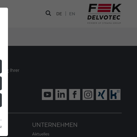
|
DE
EN
G
ung Ihrer
tur.
UNTERNEHMEN
z
Aktuelles