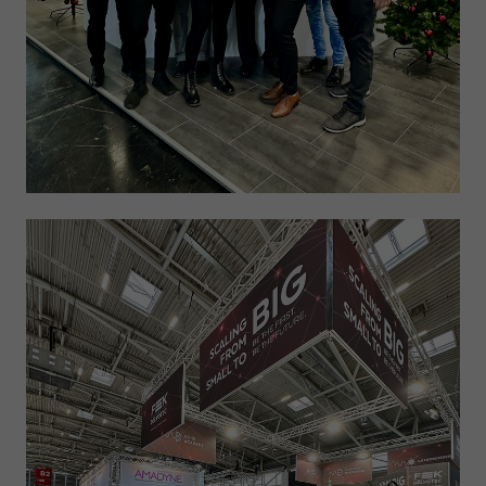
Anbieter
Google LLC
Laufzeit
1 Tag
Wird von Google Analytics verwendet, um die
Zweck
Anforderungsrate einzuschränken
Name
_gid
Anbieter
Google LLC
Laufzeit
1 Tag
Registriert eine eindeutige ID, die verwendet wird,
Zweck
um statistische Daten dazu, wie der Besucher die
Website nutzt, zu generieren.