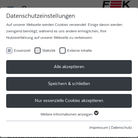
Datenschutzeinstellungen
Auf unserer Webseite werden Cookies verwendet. Einige davon werden
zwingend benötigt, während es uns andere ermöglichen, Ihre
Nutzererfahrung auf unserer Webseite zu verbessern.
Essenziell
Statistik
Externe Inhalte
DANKE PRODUCTRONICA
Alle akzeptieren
FÜR EINE TOLLE MESSE
Speichern & schließen
Mit dieser Messe geht nicht nur eine tolle Messewoche
Nur essenzielle Cookies akzeptieren
sondern auch ein aufregende Messesaison 2023 für uns
zu Ende!
Weitere Informationen anzeigen
Essenziell
Wir hoffe, wir konnten unseren Besuchern einerseits
Essenzielle Cookies werden für grundlegende Funktionen der Webseite
Impressum
|
Datenschutz
einen interessanten Einblick in unsere Welt der
benötigt. Dadurch ist gewährleistet, dass die Webseite einwandfrei
Bondtechnologie geben und andererseits schon ein wenig