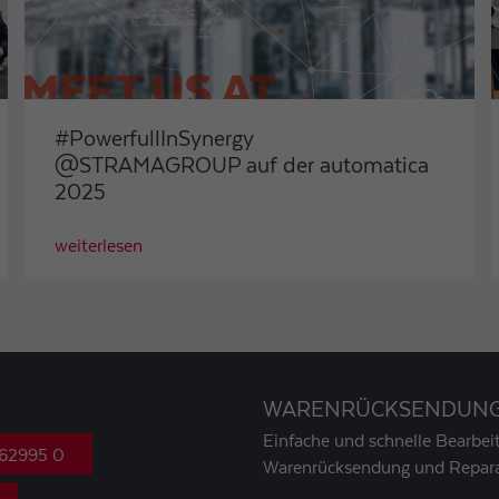
#PowerfullInSynergy
@STRAMAGROUP auf der automatica
2025
weiterlesen
WARENRÜCKSENDUN
Einfache und schnelle Bearbeit
 62995 0
Warenrücksendung und Repara