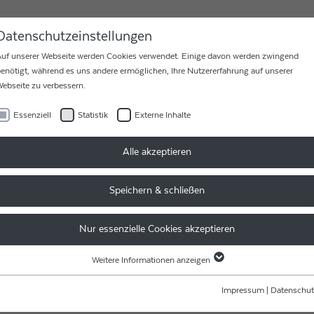
MEN
KARRIERE
KONTAKT
Datenschutzeinstellungen
uf unserer Webseite werden Cookies verwendet. Einige davon werden zwingend
enötigt, während es uns andere ermöglichen, Ihre Nutzererfahrung auf unserer
ebseite zu verbessern.
Essenziell
Statistik
Externe Inhalte
ORG VON RIBBECK BEIM 5. LASERSYMPOSIUM
Alle akzeptieren
Speichern & schließen
 INTERCONNECT SOLU
Nur essenzielle Cookies akzeptieren
ATTERY PACKS
Weitere Informationen anzeigen
Essenziell
Essenzielle Cookies werden für grundlegende Funktionen der Webseite benötigt.
Impressum
|
Datenschut
bbeck beim 5. Lasersymposium Elektromobilität am Fraunhofer-In
Dadurch ist gewährleistet, dass die Webseite einwandfrei funktioniert.