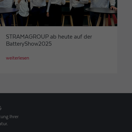
STRAMAGROUP ab heute auf der
BatteryShow2025
weiterlesen
G
ung Ihrer
tur.