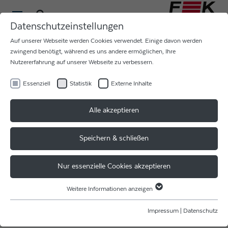
Datenschutzeinstellungen
Auf unserer Webseite werden Cookies verwendet. Einige davon werden
zwingend benötigt, während es uns andere ermöglichen, Ihre
Nutzererfahrung auf unserer Webseite zu verbessern.
Essenziell
Statistik
Externe Inhalte
JOBMESSE DEUTSCHLAND -
Alle akzeptieren
IT WAS A BLAST!
Speichern & schließen
Erstmalig waren wir auf DEM Recruiting-Event für alle
Generationen & Qualifikationen in München vertreten
Nur essenzielle Cookies akzeptieren
und präsentierten die vielfältigen Möglichkeiten unserer
Jobs!
Weitere Informationen anzeigen
Essenziell
Es waren zwei spannende Tage mit interessanten
Essenzielle Cookies werden für grundlegende Funktionen der Webseite
Impressum
|
Datenschutz
Persönlichkeiten & Gesprächen!
benötigt. Dadurch ist gewährleistet, dass die Webseite einwandfrei