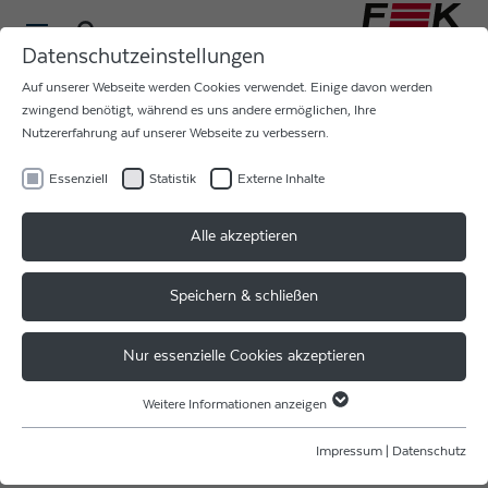
Datenschutzeinstellungen
Auf unserer Webseite werden Cookies verwendet. Einige davon werden
zwingend benötigt, während es uns andere ermöglichen, Ihre
Nutzererfahrung auf unserer Webseite zu verbessern.
Essenziell
Statistik
Externe Inhalte
STAYING AHEAD IN
Alle akzeptieren
BONDING TECHNOLOGY -
LET`S CONNECT!
Speichern & schließen
In 2 Wochen startet die Battery Show North America -
Nur essenzielle Cookies akzeptieren
Nordamerikas größtes Event für Batterie-Technologie!
Weitere Informationen anzeigen
Essenziell
Vom 07.-10. Oktober sind wir vertreten auf dem Stand
2922 in der Halle A-C. Erfahren Sie alles rund um unser
Essenzielle Cookies werden für grundlegende Funktionen der Webseite
Impressum
|
Datenschutz
benötigt. Dadurch ist gewährleistet, dass die Webseite einwandfrei
Produktspektrum und unsere Lösungen speziell für