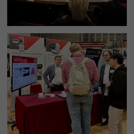
Anbieter
Google LLC
Laufzeit
1 Tag
Wird von Google Analytics verwendet, um die
Zweck
Anforderungsrate einzuschränken
Name
_gid
Anbieter
Google LLC
Laufzeit
1 Tag
Registriert eine eindeutige ID, die verwendet wird,
Zweck
um statistische Daten dazu, wie der Besucher die
Website nutzt, zu generieren.