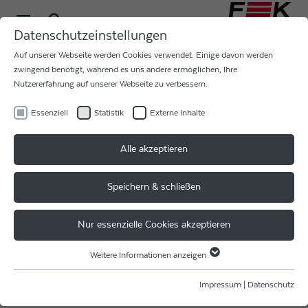
Datenschutzeinstellungen
Auf unserer Webseite werden Cookies verwendet. Einige davon werden
zwingend benötigt, während es uns andere ermöglichen, Ihre
Nutzererfahrung auf unserer Webseite zu verbessern.
Essenziell
Statistik
Externe Inhalte
F & K DELVOTEC AUF DER
Alle akzeptieren
CPE ANNUAL CONFERENCE
2022
Speichern & schließen
Heute und morgen sind wir auf der Jahreskonferenz des
Nur essenzielle Cookies akzeptieren
Zentrums für Leistungselektronik an der University of
Warwick. Diese bietet spannende Vorträge und
Weitere Informationen anzeigen
Essenziell
Präsentationen von führenden Akademikern und
Industriellen, Ausblicke auf die zukünftigen
Essenzielle Cookies werden für grundlegende Funktionen der Webseite
Impressum
|
Datenschutz
benötigt. Dadurch ist gewährleistet, dass die Webseite einwandfrei
Anforderungen an Leistungselektronik und wir sind ein