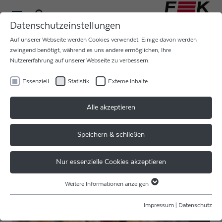
Datenschutzeinstellungen
Auf unserer Webseite werden Cookies verwendet. Einige davon werden
zwingend benötigt, während es uns andere ermöglichen, Ihre
Nutzererfahrung auf unserer Webseite zu verbessern.
Essenziell
Statistik
Externe Inhalte
NIKOLAUSTAG BEI F&K
Alle akzeptieren
DELVOTEC
Speichern & schließen
F & K DELVOTEC Bondtechnik GmbH wünscht allen
Kunden, Lieferanten und Mitarbeitern einen schönen
Nur essenzielle Cookies akzeptieren
Nikolaustag und eine schöne Weihnachtszeit!
Weitere Informationen anzeigen
Essenziell
Essenzielle Cookies werden für grundlegende Funktionen der Webseite
Impressum
|
Datenschutz
benötigt. Dadurch ist gewährleistet, dass die Webseite einwandfrei