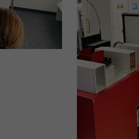
Laufzeit
1 Tag
Wird von Google Analytics verwendet, um die
Zweck
Anforderungsrate einzuschränken
Name
_gid
Anbieter
Google LLC
Laufzeit
1 Tag
Registriert eine eindeutige ID, die verwendet wird, um
Zweck
statistische Daten dazu, wie der Besucher die Website
nutzt, zu generieren.