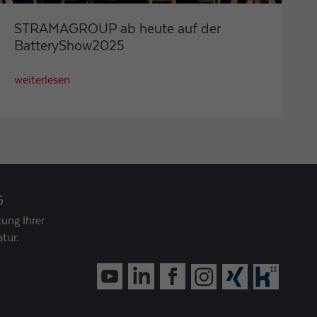
STRAMAGROUP ab heute auf der
BatteryShow2025
weiterlesen
G
ung Ihrer
tur.