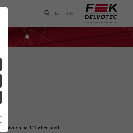
|
DE
EN
z
 Ottobrunn bei München statt.