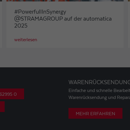
#PowerfullInSynergy
@STRAMAGROUP auf der automatica
2025
weiterlesen
WARENRÜCKSENDUN
Einfache und schnelle Bearbeit
 62995 0
Warenrücksendung und Repara
MEHR ERFAHREN