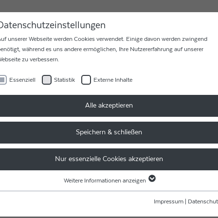
MEN
KARRIERE
KONTAKT
Datenschutzeinstellungen
uf unserer Webseite werden Cookies verwendet. Einige davon werden zwingend
enötigt, während es uns andere ermöglichen, Ihre Nutzererfahrung auf unserer
ebseite zu verbessern.
Essenziell
Statistik
Externe Inhalte
RGIEN - GELEBTE UNTERNEHMENSGRUPPE
Alle akzeptieren
Speichern & schließen
GIEN - GELEBTE
Nur essenzielle Cookies akzeptieren
NSGRUPPE
Weitere Informationen anzeigen
Essenziell
Essenzielle Cookies werden für grundlegende Funktionen der Webseite benötigt.
Impressum
|
Datenschut
 findet auch ein regelmäßiger Work-Flow in unserem Hauptsitz in
Dadurch ist gewährleistet, dass die Webseite einwandfrei funktioniert.